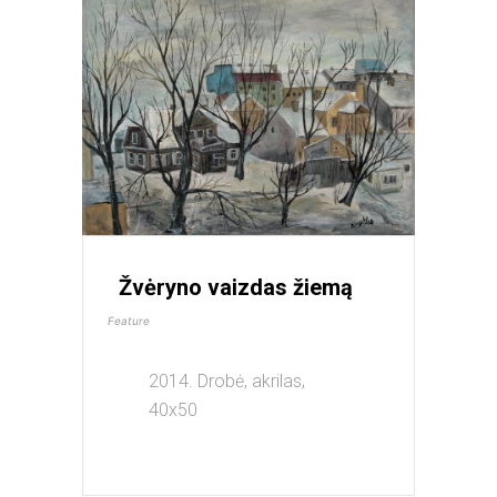
Žvėryno vaizdas žiemą
Feature
2014. Drobė, akrilas,
40x50