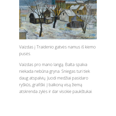
Vaizdas į Traidenio gatvės namus iš kiemo
pusės.
Vaizdas pro mano langą. Balta spalva
niekada nebūna gryna. Sniegas turi tiek
daug atspalvių. Juodi medžiai pasidaro
ryškūs, grafiški. Į balkoną visą žiemą
atskrenda zylės ir dar visokie paukštukai.