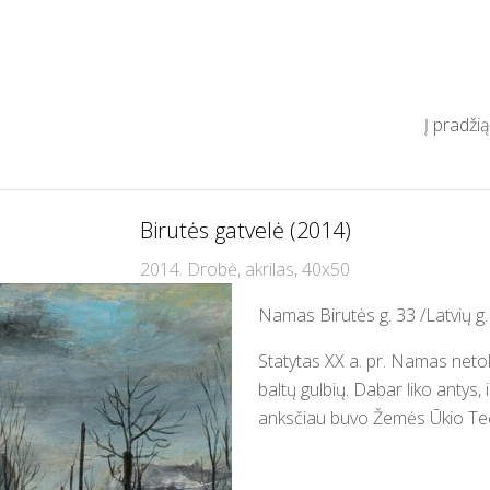
Į pradžią
Birutės gatvelė (2014)
2014. Drobė, akrilas, 40x50
Namas Birutės g. 33 /Latvių g.
Statytas XX a. pr. Namas netol
baltų gulbių. Dabar liko antys,
anksčiau buvo Žemės Ūkio Te