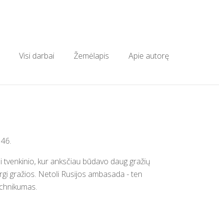
Visi darbai
Žemėlapis
Apie autorę
 46.
i tvenkinio, kur anksčiau būdavo daug gražių
 irgi gražios. Netoli Rusijos ambasada - ten
chnikumas.